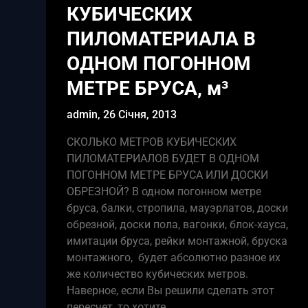
КУБИЧЕСКИХ
ПИЛОМАТЕРИАЛА В
ОДНОМ ПОГОННОМ
МЕТРЕ БРУСА, м³
admin,
26 Січня, 2013
СКОЛЬКО МЕТРОВ КУБИЧЕСКИХ
ПИЛОМАТЕРИАЛОВ БУДЕТ В ОДНОМ
ПОГОННОМ МЕТРЕ БРУСА ИЛИ ДОСКИ
ОБРЕЗНОЙ? В одном погонном метре
бруса, балки, стропила, мауэрлатов, доски
обрезной, доски пола, вагонки, блок-хауса,
имитации бруса, рейки монтажной, бруска
монтажного, будет абсолютно разное их
же количество кубических метров.
Наверное, если Вы решили сделать этот
пересчет, то хотите…