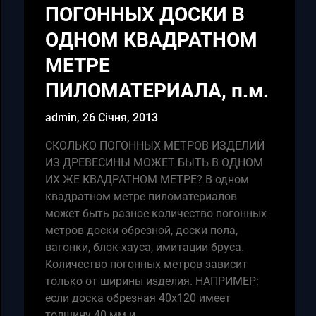
ПОГОННЫХ ДОСКИ В
ОДНОМ КВАДРАТНОМ
МЕТРЕ
ПИЛОМАТЕРИАЛА, п.м.
admin,
26 Січня, 2013
СКОЛЬКО ПОГОННЫХ МЕТРОВ ИЗДЕЛИЙ
ИЗ ДРЕВЕСИНЫ МОЖЕТ БЫТЬ В ОДНОМ
ИХ ЖЕ КВАДРАТНОМ МЕТРЕ? В одном
квадратном метре пиломатериалов
может быть разное количество погонных
метров доски обрезной, доски пола,
вагонки, блок-хауса, имитации бруса.
Количество погонных метров зависит
только от ширины изделия. НАПРИМЕР:
если доска обрезная 40х120 имеет
толщину 40 мм и…