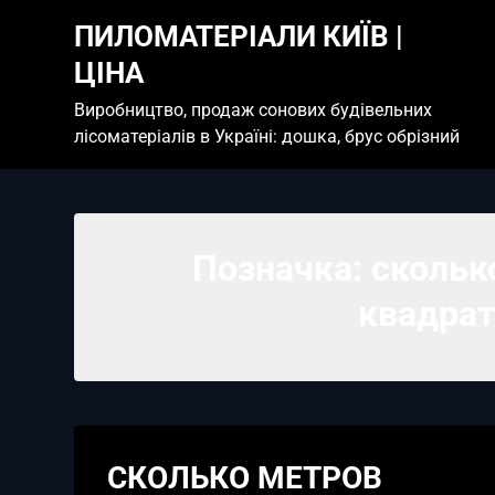
Skip
ПИЛОМАТЕРІАЛИ КИЇВ |
to
content
ЦІНА
Виробництво, продаж сонових будівельних
лісоматеріалів в Україні: дошка, брус обрізний
Позначка:
скольк
квадра
СКОЛЬКО МЕТРОВ