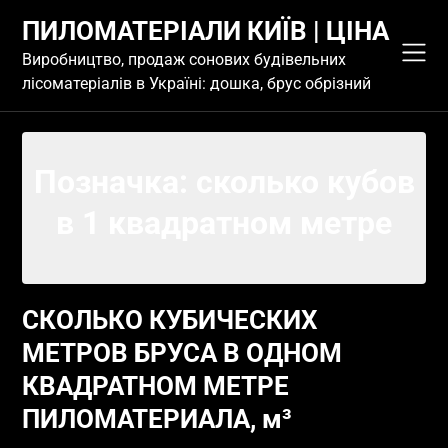
Skip
ПИЛОМАТЕРІАЛИ КИЇВ | ЦІНА
to
content
Виробництво, продаж сонових будівельних
лісоматеріалів в Україні: дошка, брус обрізний
Позначка:
сколько кубов
в 1 квадратном метре
СКОЛЬКО КУБИЧЕСКИХ
МЕТРОВ БРУСА В ОДНОМ
КВАДРАТНОМ МЕТРЕ
ПИЛОМАТЕРИАЛА, м³