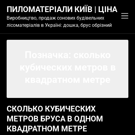
Skip
ПИЛОМАТЕРІАЛИ КИЇВ | ЦІНА
to
content
Виробництво, продаж сонових будівельних
лісоматеріалів в Україні: дошка, брус обрізний
Позначка:
сколько
кубических метров в
квадратном метре
СКОЛЬКО КУБИЧЕСКИХ
МЕТРОВ БРУСА В ОДНОМ
КВАДРАТНОМ МЕТРЕ