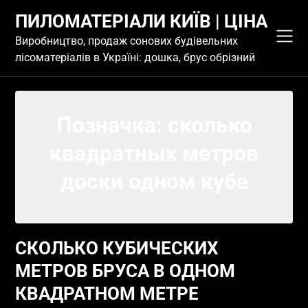
Skip
ПИЛОМАТЕРІАЛИ КИЇВ | ЦІНА
to
content
Виробництво, продаж сонових будівельних
лісоматеріалів в Україні: дошка, брус обрізний
Позначка:
сколько
квадратных метров
доски одном кубе
СКОЛЬКО КУБИЧЕСКИХ
МЕТРОВ БРУСА В ОДНОМ
КВАДРАТНОМ МЕТРЕ