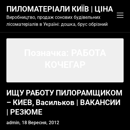
Skip
ПИЛОМАТЕРІАЛИ КИЇВ | ЦІНА
to
content
Виробництво, продаж сонових будівельних
лісоматеріалів в Україні: дошка, брус обрізний
Позначка:
РАБОТА
КОЧЕГАР
ИЩУ РАБОТУ ПИЛОРАМЩИКОМ
– КИЕВ, Васильков | ВАКАНСИИ
| РЕЗЮМЕ
admin,
18 Вересня, 2012