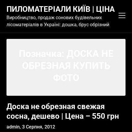
Skip
ПИЛОМАТЕРІАЛИ КИЇВ | ЦІНА
to
content
Виробництво, продаж сонових будівельних
лісоматеріалів в Україні: дошка, брус обрізний
Позначка:
ДОСКА НЕ
ОБРЕЗНАЯ КУПИТЬ
ФОТО
Доска не обрезная свежая
сосна, дешево | Цена – 550 грн
admin,
3 Серпня, 2012