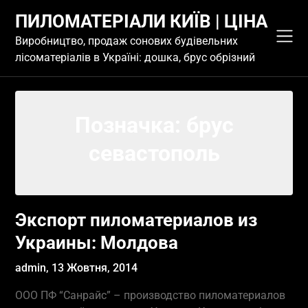
Skip
ПИЛОМАТЕРІАЛИ КИЇВ | ЦІНА
to
content
Виробництво, продаж сонових будівельних
лісоматеріалів в Україні: дошка, брус обрізний
Позначка:
брус
севастополь
Экспорт пиломатериалов из
Украины: Молдова
admin,
13 Жовтня, 2014
ООО ПФ “Санрайс” – производство пиломатериалов