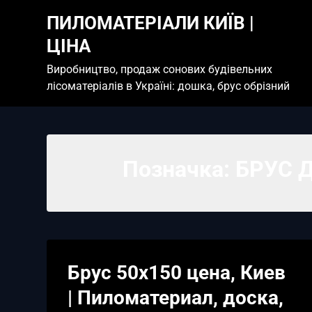
Skip
ПИЛОМАТЕРІАЛИ КИЇВ |
to
content
ЦІНА
Виробництво, продаж сонових будівельних
лісоматеріалів в Україні: дошка, брус обрізний
Позначка:
БРУС 
Брус 50х150 цена, Киев
| Пиломатериал, доска,