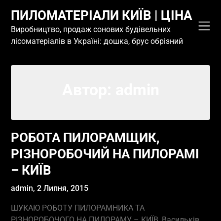
Skip
ПИЛОМАТЕРІАЛИ КИЇВ | ЦІНА
to
content
Виробництво, продаж сонових будівельних
лісоматеріалів в Україні: дошка, брус обрізний
Автор:
admin
РОБОТА ПИЛОРАМЩИК,
РІЗНОРОБОЧИЙ НА ПИЛОРАМІ
– КИЇВ
admin,
2 Липня, 2015
ШУКАЮ РОБОТУ ПИЛОРАМНИКА ТА
РІЗНОРОБОЧОГО НА ПИЛОРАМУ – КИЇВ, Васильків