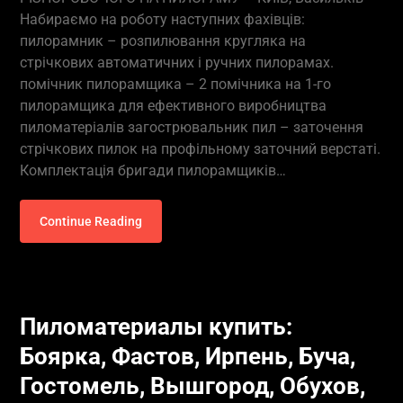
Набираємо на роботу наступних фахівців:
пилорамник – розпилювання кругляка на
стрічкових автоматичних і ручних пилорамах.
помічник пилорамщика – 2 помічника на 1-го
пилорамщика для ефективного виробництва
пиломатеріалів загострювальник пил – заточення
стрічкових пилок на профільному заточний верстаті.
Комплектація бригади пилорамщиків…
Continue Reading
Пиломатериалы купить:
Боярка, Фастов, Ирпень, Буча,
Гостомель, Вышгород, Обухов,